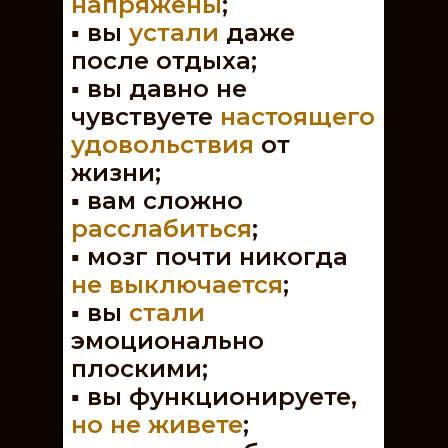
напряжены
;
▪️ вы
устали
даже
после отдыха;
▪️ вы давно не
чувствуете
настоящего
удовольствия
от
жизни;
▪️ вам сложно
расслабиться
;
▪️ мозг почти никогда
не выключается
;
▪️
вы
стали
эмоционально
плоскими;
▪️ вы функционируете,
но не живете
;