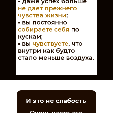
▪️ даже успех больше
не дает прежнего
чувства жизни
;
▪️ вы постоянно
собираете себя
по
кускам;
▪️
вы
чувствуете
, что
внутри как будто
стало меньше воздуха.
И это не слабость
Очень часто это