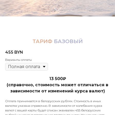
ТАРИФ
БАЗОВЫЙ
455
BYN
Варианты оплаты
13 500₽
(справочно, стоимость может отличаться в
зависимости от изменений курса валют)
Оплата принимается в белорусских рублях. Стоимость в иных
валютах указана справочно. В зависимости от колебания курса
валют с вашей карты будет списан эквивален 455 белорусских
рублей на момент совершения платежа по курсу Национального