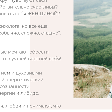
круг чувствуют себя
ействительно счастливы?
ствовать себя ЖЕНЩИНОЙ?
сихолога, но все еще
еобычно, сложно, стыдно”.
рые мечтают обрести
ыть лучшей версией себя!
итием и духовными
ый энергетический
сознанности,
ергии и либидо.
н, любви и понимают, что