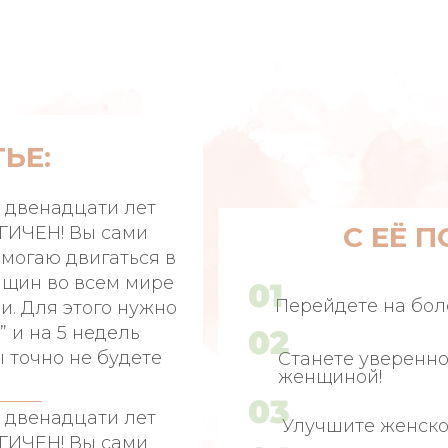
ЬЕ:
е двенадцати лет
С ЕЁ 
ГИЧЕН! Вы сами
омогаю двигаться в
нщин во всем мире
Перейдете на бол
и. Для этого нужно
 и на 5 недель
ы точно не будете
Станете уверенн
женщиной!
е двенадцати лет
Улучшите женско
ГИЧЕН! Вы сами