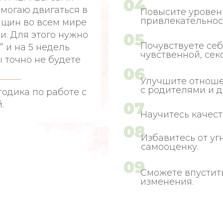
омогаю двигаться в
Повысите уровен
привлекательнос
нщин во всем мире
и. Для этого нужно
Почувствуете се
 и на 5 недель
чувственной, сек
ы точно не будете
Улучшите отноше
с родителями и д
тодика по работе с
.
Научитесь качест
Избавитесь от у
самооценку.
Сможете впустит
изменения.