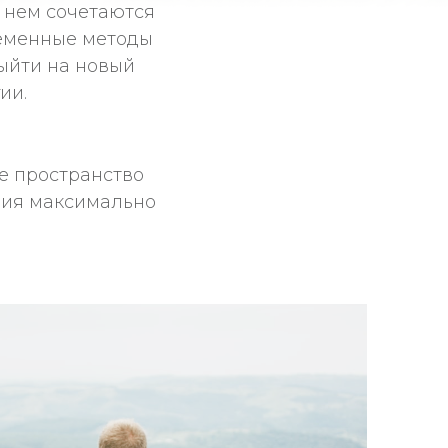
 нем сочетаются
ременные методы
выйти на новый
ии.
е пространство
ния максимально