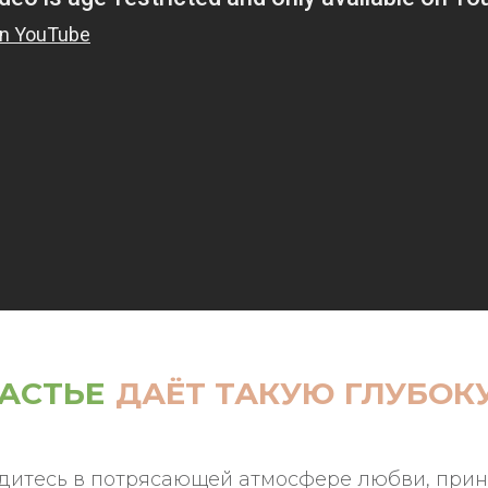
АСТЬЕ
ДАЁТ ТАКУЮ ГЛУБО
одитесь в потрясающей атмосфере любви, при